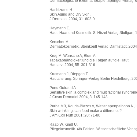
Dermatologische Externatherapie. Springer-Verlag B
Hashizume H.
Skin Aging and Dry Skin.
J Dermatol 2004; 31: 603-9
Heymann E.
Haut, Haar und Kosmetik. S. Hirzel Verlag Stuttgart,
Kerscher M.
Dermatokosmetik. Steinkopff Verlag Darmstadt, 2004
Krug M, Wünsche A, Blum A.
Tabakabhängigkeit und die Folgen auf die Haut.
Hautarzt 2004; 55: 301-316
Krutmann J, Diepgen T.
Hautalterung. Springer-Verlag Berlin Heidelberg, 20
Pons-Guiraud A.
Sensitive skin: a complex and multifactorial syndrom
J Cosm Dermatol 2004; 3: 145-148
Purba MB, Kouris-Blazos A, Wattanapenpaiboon N, L
Skin wrinkling: can food make a difference?
J Am Coll Nutr 2001; 20: 71-80
Raab W, Kindl U.
Pflegekosmetik. 4th Edition. Wissenschaftliche Verla