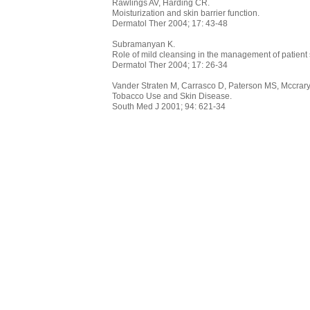
Rawlings AV, Harding CR.
Moisturization and skin barrier function.
Dermatol Ther 2004; 17: 43-48
Subramanyan K.
Role of mild cleansing in the management of patient 
Dermatol Ther 2004; 17: 26-34
Vander Straten M, Carrasco D, Paterson MS, Mccrary
Tobacco Use and Skin Disease.
South Med J 2001; 94: 621-34