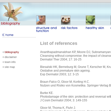
List of references
Ananthapadmanabhan KP, Moore DJ, Subramanyan K
bibliography
Cleansing without compromise: the impact of cleanser
disclaimer
Dermatol Ther 2004; 17: 16-25
team info
Biesalski HK, Berneburg M, Grune T, Kerscher M, Kr
site map
Oxidative and premature skin ageing.
Exp Dermatol 2003; 12: 3-15
Braun-Falco O, Gloor M, Korting H.C.
Nutzen und Risiko von Kosmetika. Springer-Verlag B
Burke KE.
Photodamage of the skin: protection and reversal with
J Cosm Dermatol 2004; 3: 149-155
Gloor M, Thoma K, Fluhr J.